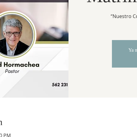
“Nuestro C
Ya n
n
00 PM