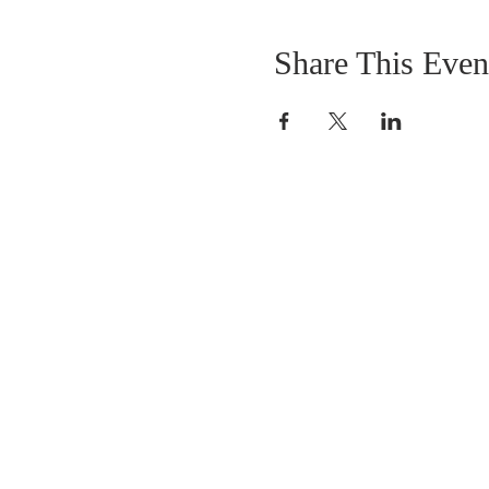
Share This Even
SOBRE NOSOTROS
SOMOS UNA IGLESIA QUE CREE EN
JESUCRISTO COMO NUESTRO SEÑOR Y
SALVADOR.