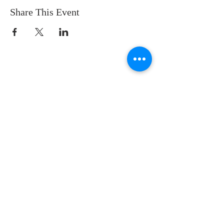
Share This Event
SOBRE NOSOTROS
SOMOS UNA IGLESIA QUE CREE EN
JESUCRISTO COMO NUESTRO SEÑOR Y
SALVADOR.
DIRECCIÓN
12145 WOODRUFF AVE
DOWNEY CA 90241
info@llamadafinal.com