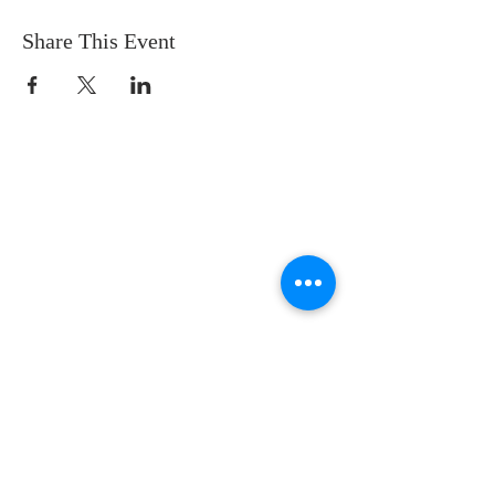
Share This Event
SOBRE NOSOTROS
SOMOS UNA IGLESIA QUE CREE EN
JESUCRISTO COMO NUESTRO SEÑOR Y
SALVADOR.
DIRECCIÓN
12145 WOODRUFF AVE
DOWNEY CA 90241
info@llamadafinal.com