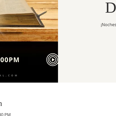
D
¡Noches
n
:30 PM