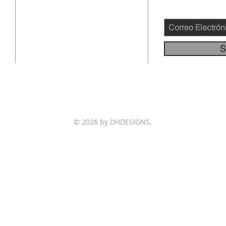
12145 WOODRUFF AVE
DOWNEY CA 90241
562-231-4660
S
info@llamadafinal.com
© 2026 by DHDESIGNS.