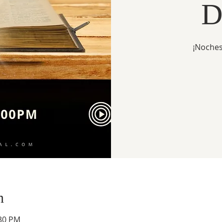
D
¡Noches
n
:30 PM