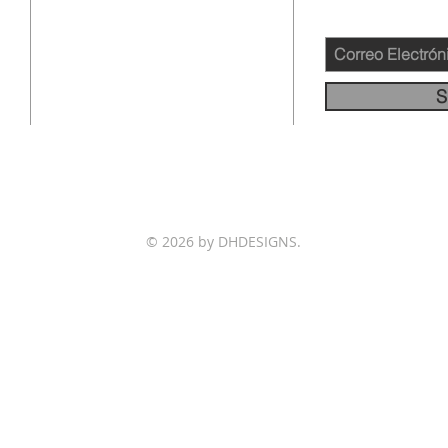
12145 WOODRUFF AVE
DOWNEY CA 90241
562-231-4660
S
info@llamadafinal.com
© 2026 by DHDESIGNS.