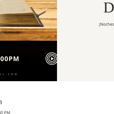
D
¡Noches
n
:30 PM