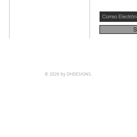
12145 WOODRUFF AVE
DOWNEY CA 90241
562-231-4660
S
info@llamadafinal.com
© 2026 by DHDESIGNS.