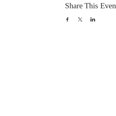
Share This Even
SOBRE NOSOTROS
SOMOS UNA IGLESIA QUE CREE EN
JESUCRISTO COMO NUESTRO SEÑOR Y
SALVADOR.