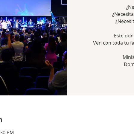
¿Ne
¿Necesita
¿Necesi
Este dom
Ven con toda tu f
Mini
Dom
n
:30 PM