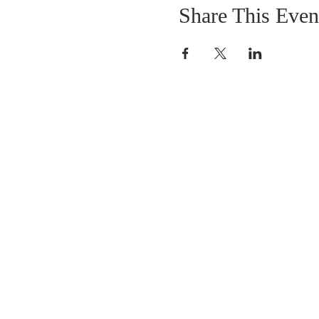
Share This Even
SOBRE NOSOTROS
SOMOS UNA IGLESIA QUE CREE EN
JESUCRISTO COMO NUESTRO SEÑOR Y
SALVADOR.