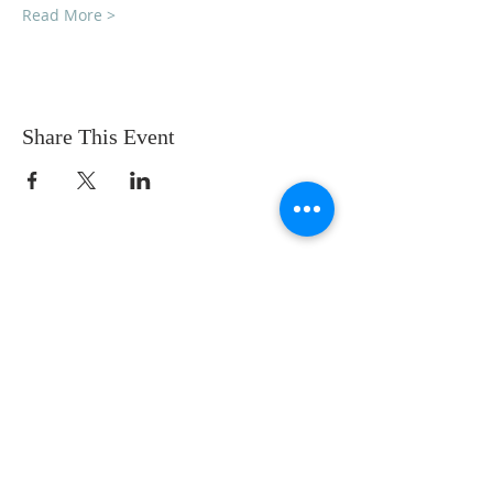
Read More >
Share This Event
SOBRE NOSOTROS
SOMOS UNA IGLESIA QUE CREE EN
JESUCRISTO COMO NUESTRO SEÑOR Y
SALVADOR.
DIRECCIÓN
12145 WOODRUFF AVE