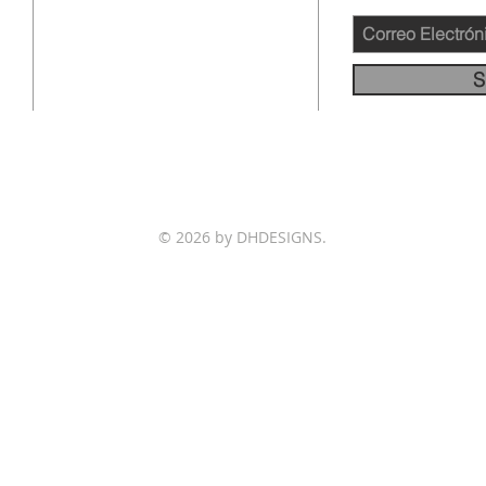
12145 WOODRUFF AVE
DOWNEY CA 90241
562-231-4660
S
info@llamadafinal.com
© 2026 by DHDESIGNS.