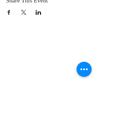
Share This Event
SOBRE NOSOTROS
SOMOS UNA IGLESIA QUE CREE EN
JESUCRISTO COMO NUESTRO SEÑOR Y
SALVADOR.
DIRECCIÓN
12145 WOODRUFF AVE
DOWNEY CA 90241
info@llamadafinal.com