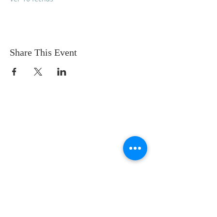
Share This Event
SOBRE NOSOTROS
SOMOS UNA IGLESIA QUE CREE EN
JESUCRISTO COMO NUESTRO SEÑOR Y
SALVADOR.
DIRECCIÓN
12145 WOODRUFF AVE
DOWNEY CA 90241