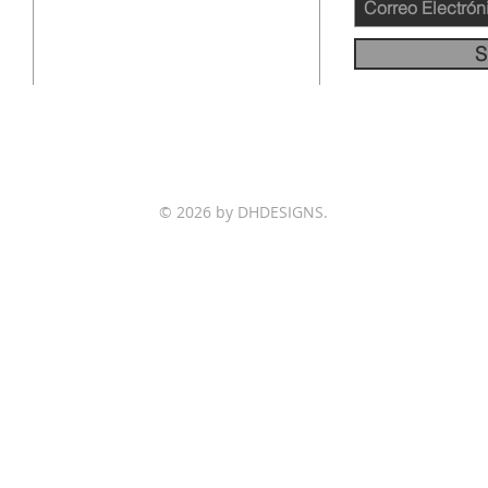
DOWNEY CA 90241
562-231-4660
S
info@llamadafinal.com
© 2026 by DHDESIGNS.