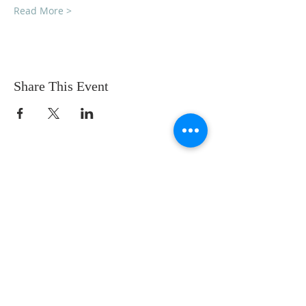
Read More >
Share This Event
SOBRE NOSOTROS
SOMOS UNA IGLESIA QUE CREE EN
JESUCRISTO COMO NUESTRO SEÑOR Y
SALVADOR.
DIRECCIÓN
12145 WOODRUFF AVE