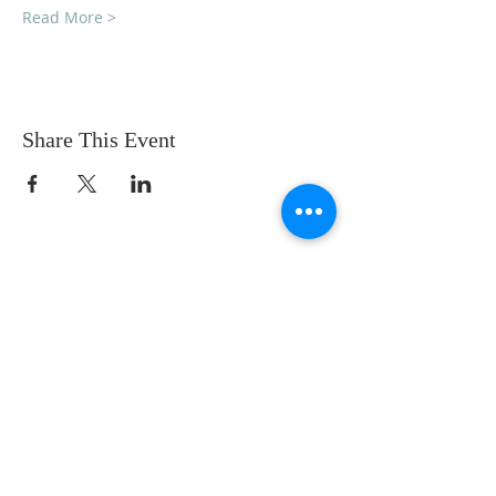
Read More >
Share This Event
SOBRE NOSOTROS
SOMOS UNA IGLESIA QUE CREE EN
JESUCRISTO COMO NUESTRO SEÑOR Y
SALVADOR.
DIRECCIÓN
12145 WOODRUFF AVE