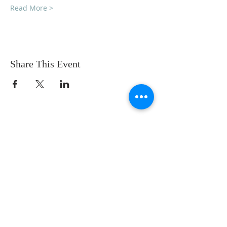
Read More >
Share This Event
SOBRE NOSOTROS
SOMOS UNA IGLESIA QUE CREE EN
JESUCRISTO COMO NUESTRO SEÑOR Y
SALVADOR.
DIRECCIÓN
12145 WOODRUFF AVE