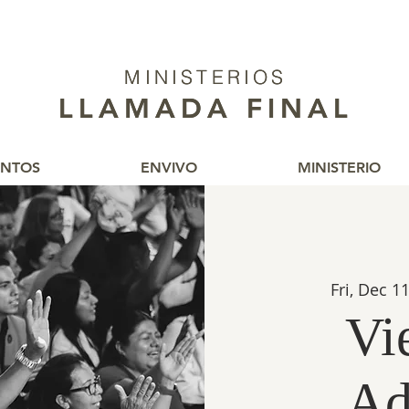
MINISTERIOS
MINISTERIOS
LLAMADA FINAL
LLAMADA FINAL
ENTOS
ENVIVO
MINISTERIO
Fri, Dec 1
Vi
Ad