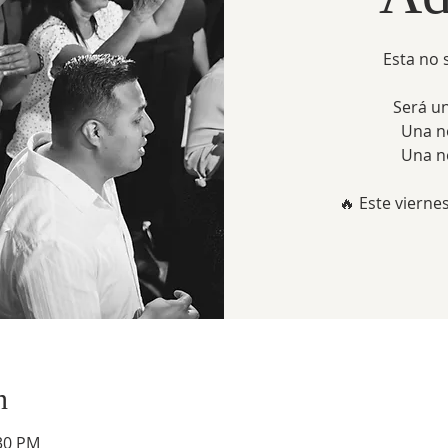
Esta no 
Será u
Una n
Una n
🔥 Este vierne
n
:30 PM