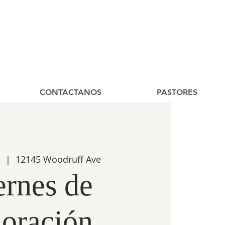
CONTACTANOS
PASTORES
1
  |  
12145 Woodruff Ave
ernes de
oración