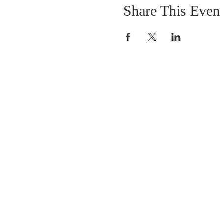
Share This Even
SOBRE NOSOTROS
SOMOS UNA IGLESIA QUE CREE EN
JESUCRISTO COMO NUESTRO SEÑOR Y
SALVADOR.