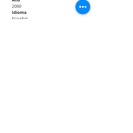
2000
Idioma
Español
N
° páginas
1560
Encuadernación
Tapa dura
Isbn
8479144904
Isbn13
9788479144906
N° edición
3
SOBRE NOSOTROS
SOMOS UNA IGLESIA QUE CREE EN
JESUCRISTO COMO NUESTRO SEÑOR Y