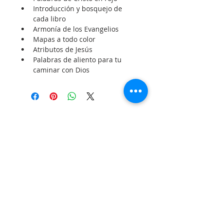
Introducción y bosquejo de 
cada libro
Armonía de los Evangelios
Mapas a todo color
Atributos de Jesús
Palabras de aliento para tu 
caminar con Dios
SOBRE NOSOTROS
SOMOS UNA IGLESIA QUE CREE EN
JESUCRISTO COMO NUESTRO SEÑOR Y
SALVADOR.
DIRECCIÓN
12145 WOODRUFF AVE