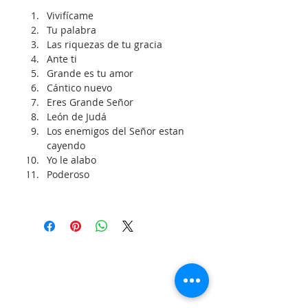
Vivifícame
Tu palabra
Las riquezas de tu gracia
Ante ti
Grande es tu amor
Cántico nuevo
Eres Grande Señor
León de Judá
Los enemigos del Señor estan 
cayendo
Yo le alabo
Poderoso
SOBRE NOSOTROS
SOMOS UNA IGLESIA QUE CREE EN
JESUCRISTO COMO NUESTRO SEÑOR Y