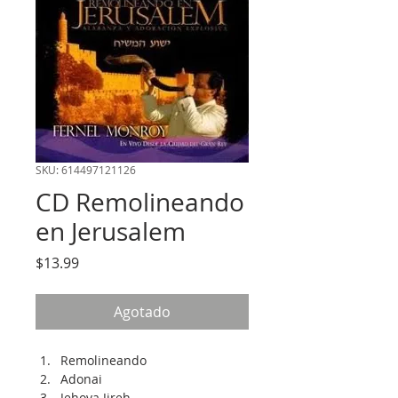
SKU: 614497121126
CD Remolineando
en Jerusalem
Precio
$13.99
Agotado
Remolineando
Adonai
Jehova Jireh