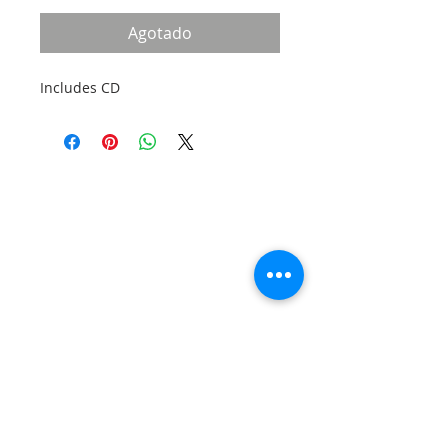
Agotado
Includes CD
SOBRE NOSOTROS
SOMOS UNA IGLESIA QUE CREE EN
JESUCRISTO COMO NUESTRO SEÑOR Y
SALVADOR.
DIRECCIÓN
12145 WOODRUFF AVE
DOWNEY CA 90241