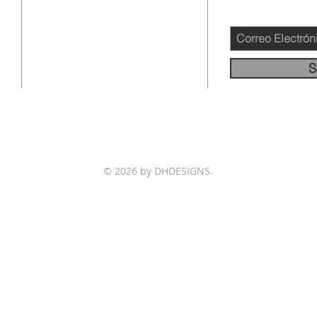
12145 WOODRUFF AVE
DOWNEY CA 90241
562-231-4660
S
info@llamadafinal.com
© 2026 by DHDESIGNS.