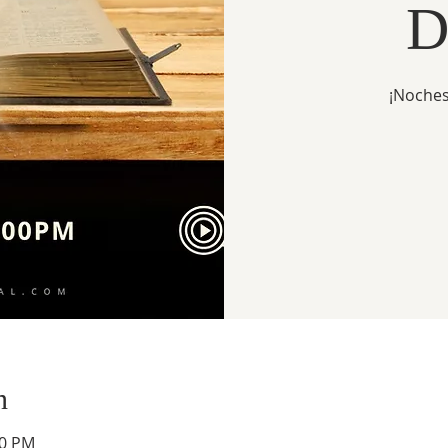
D
¡Noches
n
30 PM