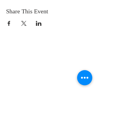
Share This Event
SOBRE NOSOTROS
SOMOS UNA IGLESIA QUE CREE EN
JESUCRISTO COMO NUESTRO SEÑOR Y
SALVADOR.
DIRECCIÓN
12145 WOODRUFF AVE
DOWNEY CA 90241
info@llamadafinal.com