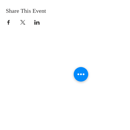
Share This Event
SOBRE NOSOTROS
SOMOS UNA IGLESIA QUE CREE EN
JESUCRISTO COMO NUESTRO SEÑOR Y
SALVADOR.
DIRECCIÓN
12145 WOODRUFF AVE
DOWNEY CA 90241
info@llamadafinal.com