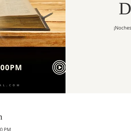
D
¡Noches
n
30 PM