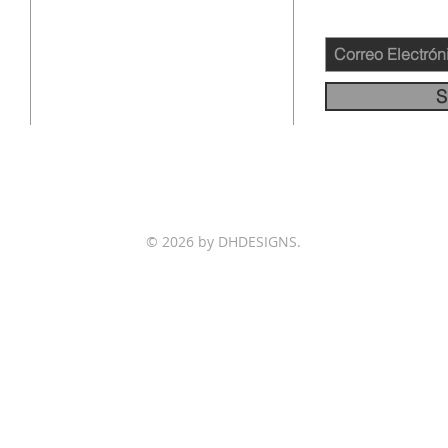
12145 WOODRUFF AVE
DOWNEY CA 90241
562-231-4660
S
info@llamadafinal.com
© 2026 by DHDESIGNS.