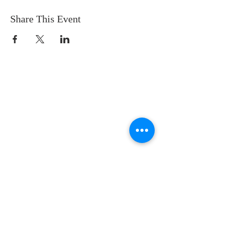
Share This Event
SOBRE NOSOTROS
SOMOS UNA IGLESIA QUE CREE EN
JESUCRISTO COMO NUESTRO SEÑOR Y
SALVADOR.
DIRECCIÓN
12145 WOODRUFF AVE
DOWNEY CA 90241
info@llamadafinal.com