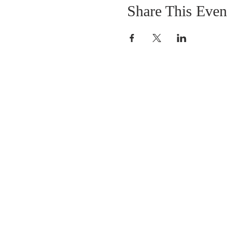
Share This Even
SOBRE NOSOTROS
SOMOS UNA IGLESIA QUE CREE EN
JESUCRISTO COMO NUESTRO SEÑOR Y
SALVADOR.