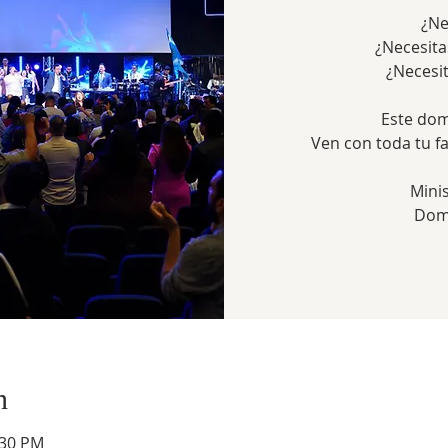
¿Ne
¿Necesita
¿Necesi
Este dom
Ven con toda tu f
Mini
Dom
n
:30 PM