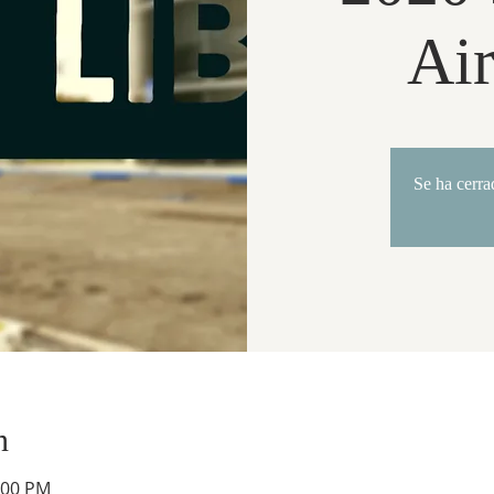
Air
Se ha cerra
n
:00 PM