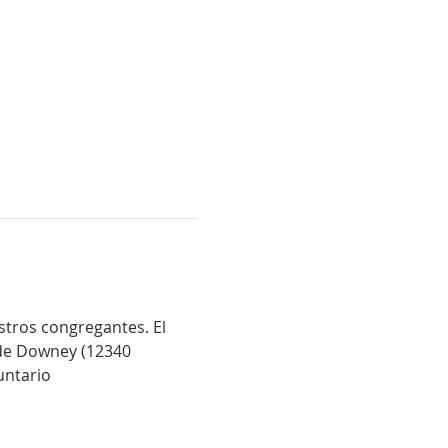
stros congregantes. El 
 de Downey (12340 
untario