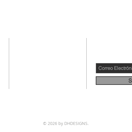
DIRECCIÓN
SUSCRIBIRS
BOLETÍN IN
12145 WOODRUFF AVE
DOWNEY CA 90241
562-231-4660
S
info@llamadafinal.com
© 2026 by DHDESIGNS.