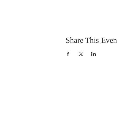
Share This Even
SOBRE NOSOTROS
SOMOS UNA IGLESIA QUE CREE EN
JESUCRISTO COMO NUESTRO SEÑOR Y
SALVADOR.