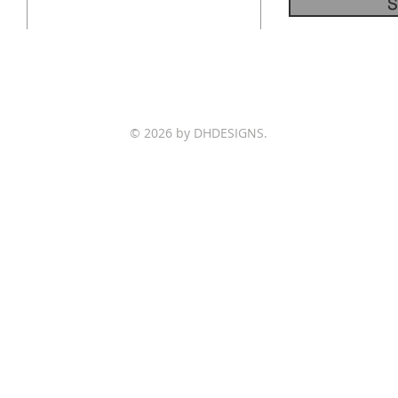
S
info@llamadafinal.com
© 2026 by DHDESIGNS.