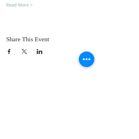
Read More >
Share This Event
SOBRE NOSOTROS
SOMOS UNA IGLESIA QUE CREE EN
JESUCRISTO COMO NUESTRO SEÑOR Y
SALVADOR.
DIRECCIÓN
12145 WOODRUFF AVE