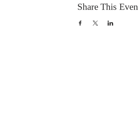
Share This Even
SOBRE NOSOTROS
SOMOS UNA IGLESIA QUE CREE EN
JESUCRISTO COMO NUESTRO SEÑOR Y
SALVADOR.