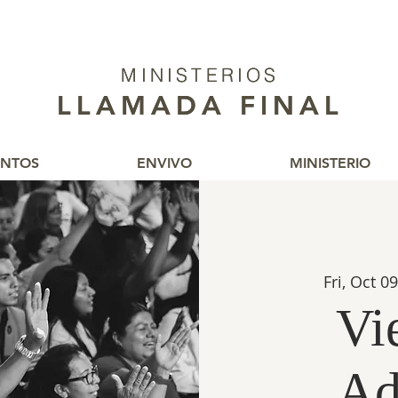
MINISTERIOS
MINISTERIOS
LLAMADA FINAL
LLAMADA FINAL
ENTOS
ENVIVO
MINISTERIO
Fri, Oct 09
Vi
Ad