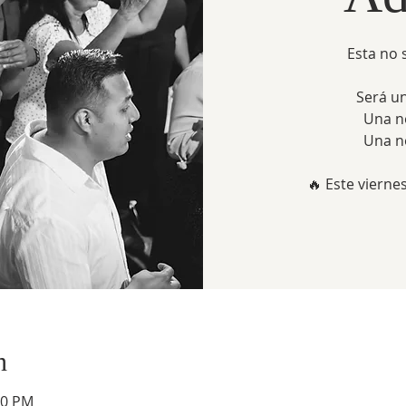
Esta no 
Será u
Una n
Una n
🔥 Este vierne
n
30 PM