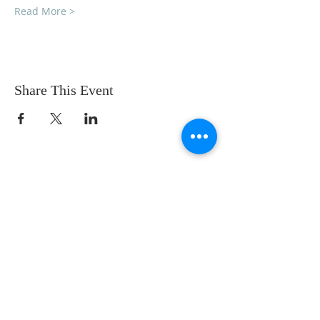
Read More >
Share This Event
SOBRE NOSOTROS
SOMOS UNA IGLESIA QUE CREE EN
JESUCRISTO COMO NUESTRO SEÑOR Y
SALVADOR.
DIRECCIÓN
12145 WOODRUFF AVE