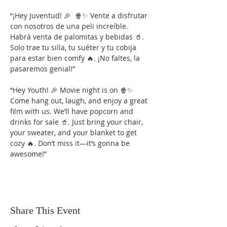
“¡Hey Juventud! 🎉  🍿✨ Vente a disfrutar 
con nosotros de una peli increíble. 
Habrá venta de palomitas y bebidas 🥤. 
Solo trae tu silla, tu suéter y tu cobija 
para estar bien comfy 🔥. ¡No faltes, la 
pasaremos genial!”
“Hey Youth! 🎉 Movie night is on 🍿✨ 
Come hang out, laugh, and enjoy a great 
film with us. We’ll have popcorn and 
drinks for sale 🥤. Just bring your chair, 
your sweater, and your blanket to get 
cozy 🔥. Don’t miss it—it’s gonna be 
awesome!”
Share This Event